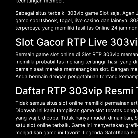
keuntungan member.
Sebagai situs terbaik, 303vip game Slot saja, Agen
game sportsbook, togel, live casino dan lainnya. 303
terpercaya yang memiliki fasilitas Online 24 jam 
Slot Gacor RTP Live 303v
Bermain game slot online di Slot RTP 303vip mema
memiliki probabilitas menang tertinggi, hasil yang 
pemain saat mereka memenangkan slot. Dengan mel
Anda bermain dengan pengetahuan tentang kemamp
Daftar RTP 303vip Resmi 
Tidak semua situs slot online memiliki permainan 
Dibawah ini kami tampilkan game slot teratas denga
yang wajib dicoba. Tidak hanya mudah dimainkan, 
satu slot online terbaik. Game ini menyertakan gr
menjadikan game ini favorit. Legenda GatotKaca Perma