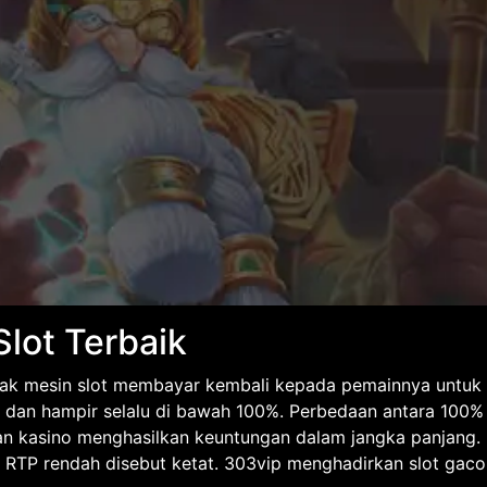
Slot Terbaik
ak mesin slot membayar kembali kepada pemainnya untuk set
p dan hampir selalu di bawah 100%. Perbedaan antara 100% 
n kasino menghasilkan keuntungan dalam jangka panjang.
 RTP rendah disebut ketat. 303vip menghadirkan slot gac